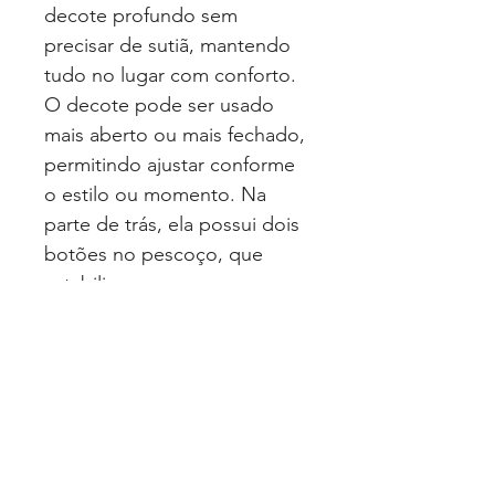
decote profundo sem
precisar de sutiã, mantendo
tudo no lugar com conforto.
O decote pode ser usado
mais aberto ou mais fechado,
permitindo ajustar conforme
o estilo ou momento. Na
parte de trás, ela possui dois
botões no pescoço, que
estabilizam a peça, e uma
amarração inferior, que molda
perfeitamente ao corpo.
Ideal para elevar looks com
jeans, alfaiataria ou
produções noturnas.
Destaques da peça:
•Modelo “lenço” com