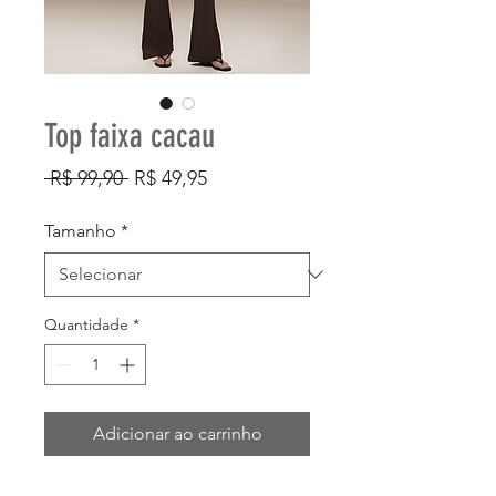
Top faixa cacau
Preço
Preço
 R$ 99,90 
R$ 49,95
normal
promocional
Tamanho
*
Quantidade
*
Adicionar ao carrinho
Comprar