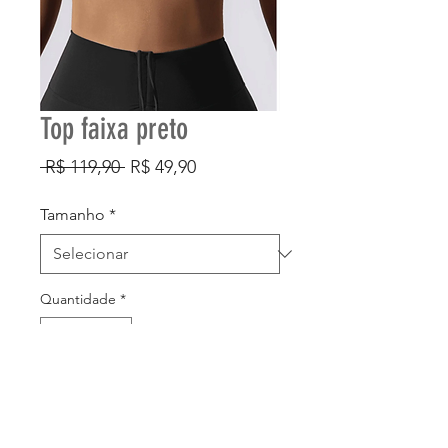
Top faixa preto
Preço
Preço
 R$ 119,90 
R$ 49,90
normal
promocional
Tamanho
*
Quantidade
*
Adicionar ao carrinho