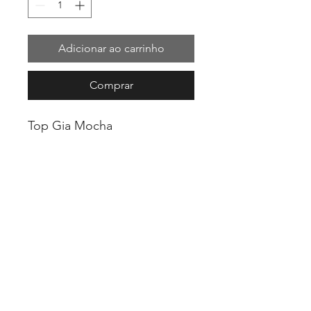
Adicionar ao carrinho
Comprar
Top Gia Mocha
•Tecido: Poliamida com
elastano Nakay da Rosset
•Forrado internamente
•Espaço para bojo removível
•Compressão média-alta
•Modelagem acinturada
•Decote halter que valoriza o
colo
•Alças finas e costas nadador